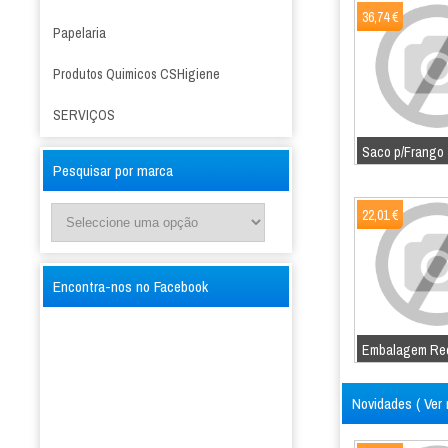
36,74 €
Papelaria
Produtos Quimicos CSHigiene
SERVIÇOS
Saco p/Frango
Pesquisar por marca
22,01 €
Encontra-nos no Facebook
Embalagem Red
Novidades (
Ver