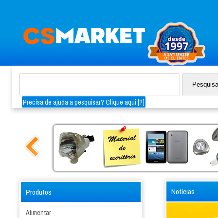
Precisa de ajuda a pesquisar? Clique aqui [
?
]
Notícias
Produtos
Alimentar