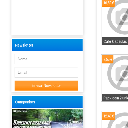
19,59 €
Café Cápsulas 
Newsletter
2,55 €
Pack com 2 unid
Campanhas
12,43 €