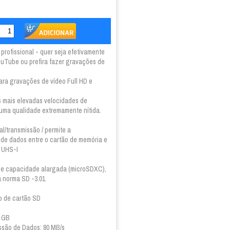
profissional - quer seja efetivamente
ouTube ou prefira fazer gravações de
ra gravações de vídeo Full HD e
 mais elevadas velocidades de
uma qualidade extremamente nítida.
l/transmissão / permite a
a de dados entre o cartão de memória e
m UHS-I
 de capacidade alargada (microSDXC),
 norma SD -3.01
o de cartão SD
6 GB
ssão de Dados: 80 MB/s