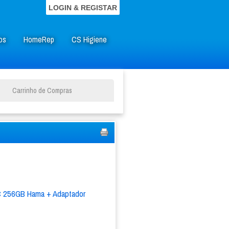
LOGIN & REGISTAR
os
HomeRep
CS Higiene
Carrinho de Compras
C 256GB Hama + Adaptador