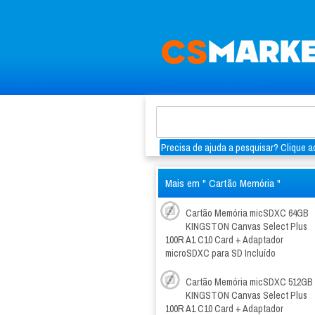
Precisa de ajuda a pesquisar? Clique aq
Mais em " Cartão Memória "
Cartão Memória micSDXC 64GB
KINGSTON Canvas Select Plus
100R A1 C10 Card + Adaptador
microSDXC para SD Incluído
Cartão Memória micSDXC 512GB
KINGSTON Canvas Select Plus
100R A1 C10 Card + Adaptador