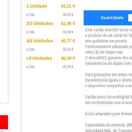
1 Unidade
42,21 €
s/ IVA
34,32 €
Quantidade:
2/3 Unidades
41,06 €
Este cartão microSD torna-o 
s/ IVA
33,38 €
o produtor de um canal do Y
4/8 Unidades
40,77 €
alta qualidade em privado.
Particularmente adequado pa
s/ IVA
33,15 €
vídeo 3D em tempo real
>8 Unidades
40,30 €
O microSDXC garante-lhe as
transferência de dados com 
s/ IVA
32,76 €
Para gravações em tempo rea
transferência rápida e diret
o dispositivo compatível co
Cartão micro SecureDigital
em conformidade com a nova
Inclui adaptador para format
Capacidade da memória: 25
Velocidade Máx. de Transmi