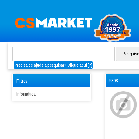
Precisa de ajuda a pesquisar? Clique aqui [
?
]
5898
Filtros
Informática