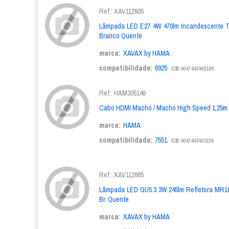
Ref.: XAV112805
Lâmpada LED E27 4W 470lm Incandescente Tr
Branco Quente
marca:
XAVAX by HAMA
compatibilidade:
6925
CB:
4047443469199
Ref.: HAM305149
Cabo HDMI Macho / Macho High Speed 1,25m
marca:
HAMA
compatibilidade:
7551
CB:
4047443491626
Ref.: XAV112865
Lâmpada LED GU5.3 3W 245lm Refletora MR16 
Br. Quente
marca:
XAVAX by HAMA