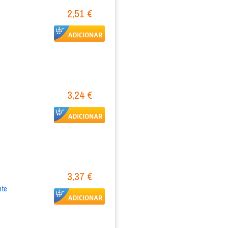
2,51 €
3,24 €
3,37 €
nte