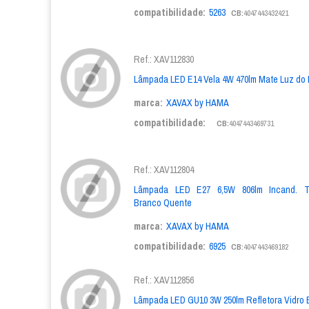
compatibilidade:
5263
CB:
4047443432421
Ref.: XAV112830
Lâmpada LED E14 Vela 4W 470lm Mate Luz do 
marca:
XAVAX by HAMA
compatibilidade:
CB:
4047443469731
Ref.: XAV112804
Lâmpada LED E27 6,5W 806lm Incand. Tr
Branco Quente
marca:
XAVAX by HAMA
compatibilidade:
6925
CB:
4047443469182
Ref.: XAV112856
Lâmpada LED GU10 3W 250lm Refletora Vidro 