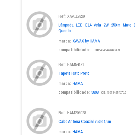
Ref.: XAV112829
Lâmpada LED E14 Vela 2W 250lm Mate B
Quente
marca:
XAVAX by HAMA
compatibilidade:
CB:
4047443469359
Ref.: HAM54171
Tapete Rato Preto
marca:
HAMA
compatibilidade:
5898
CB:
4007249541710
Ref.: HAM205028
Cabo Antena Coaxial 75dB 1,5m
marca:
HAMA