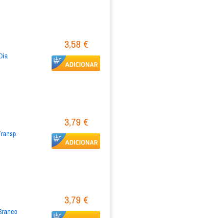
3,58 €
Dia
3,79 €
ansp. 
3,79 €
Branco 