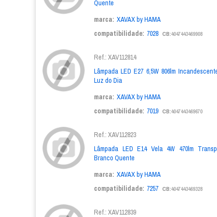
Quente
marca:
XAVAX by HAMA
compatibilidade:
7028
CB:
4047443469908
Ref.: XAV112814
Lâmpada LED E27 6,5W 806lm Incandescente
Luz do Dia
marca:
XAVAX by HAMA
compatibilidade:
7019
CB:
4047443469670
Ref.: XAV112823
Lâmpada LED E14 Vela 4W 470lm Transpa
Branco Quente
marca:
XAVAX by HAMA
compatibilidade:
7257
CB:
4047443469328
Ref.: XAV112839