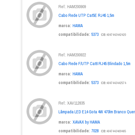
Ref.: HAM200909
Cabo Rede UTP Cat5E RJ45 1,5m
marca:
HAMA
compatibilidade:
5373
CB:
4047443442420
Ref.: HAM200922
Cabo Rede F/UTP Cat6 RJ45 Blindado 1,5m
marca:
HAMA
compatibilidade:
5373
CB:
4047443442574
Ref.: XAV112835
Lâmpada LED E14 Gota 4W 470lm Branco Que
marca:
XAVAX by HAMA
compatibilidade:
7028
CB:
4047443469465