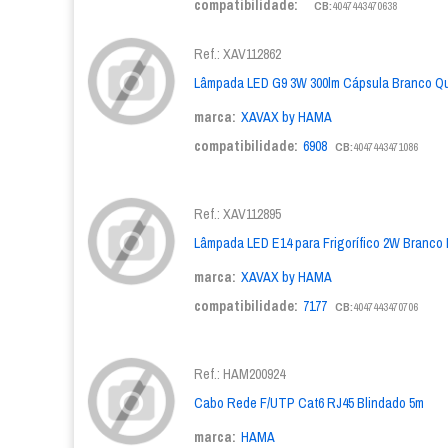
compatibilidade:
CB:
4047443470638
Ref.: XAV112862
Lâmpada LED G9 3W 300lm Cápsula Branco Q
marca:
XAVAX by HAMA
compatibilidade:
6908
CB:
4047443471086
Ref.: XAV112895
Lâmpada LED E14 para Frigorífico 2W Branco 
marca:
XAVAX by HAMA
compatibilidade:
7177
CB:
4047443470706
Ref.: HAM200924
Cabo Rede F/UTP Cat6 RJ45 Blindado 5m
marca:
HAMA