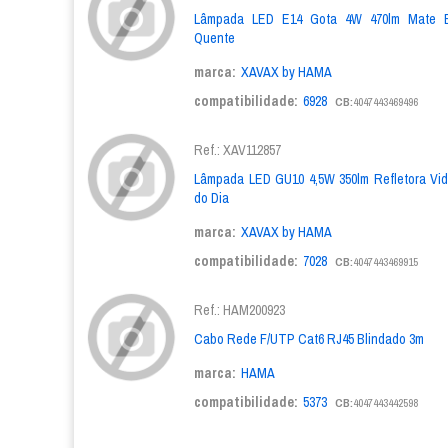
Lâmpada LED E14 Gota 4W 470lm Mate B
Quente
marca:
XAVAX by HAMA
compatibilidade:
6928
CB:
4047443469496
Ref.: XAV112857
Lâmpada LED GU10 4,5W 350lm Refletora Vidr
do Dia
marca:
XAVAX by HAMA
compatibilidade:
7028
CB:
4047443469915
Ref.: HAM200923
Cabo Rede F/UTP Cat6 RJ45 Blindado 3m
marca:
HAMA
compatibilidade:
5373
CB:
4047443442598