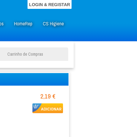
LOGIN & REGISTAR
os
HomeRep
CS Higiene
Carrinho de Compras
2,19 €