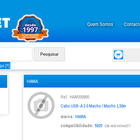
Quem Somos
Contact
ui [
?
]
HAMA
Ref.: HAM200900
Cabo USB-A 2.0 Macho / Macho 1,50m
marca:
HAMA
compatibilidade:
5920
CB:
4047443442277