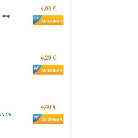
4,04 €
ansp. 
4,29 €
4,40 €
Vidro 