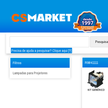
Precisa de ajuda a pesquisar? Clique aqui [
?
]
R9841111
Filtros
Lampadas para Projetores