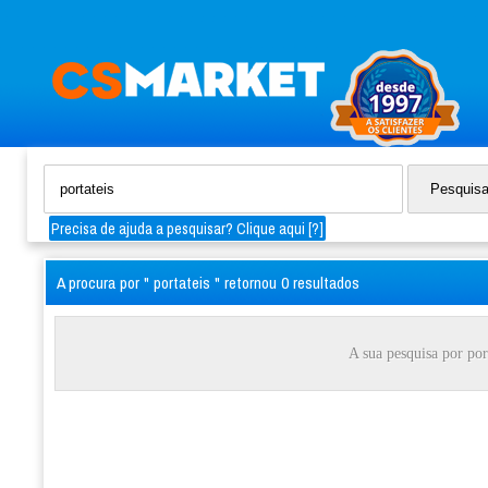
Precisa de ajuda a pesquisar? Clique aqui [
?
]
A procura por " portateis " retornou 0 resultados
A sua pesquisa por por