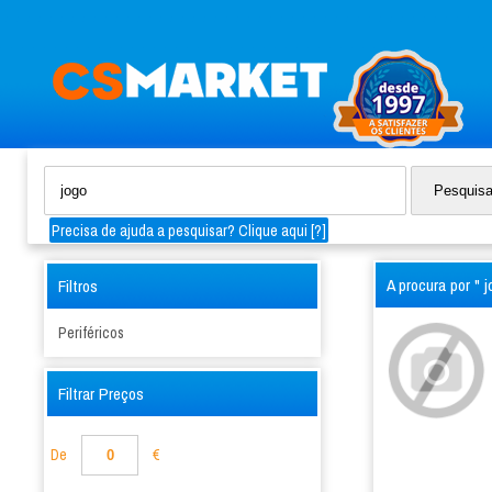
Precisa de ajuda a pesquisar? Clique aqui [
?
]
A procura por " 
Filtros
Periféricos
Filtrar Preços
De
€