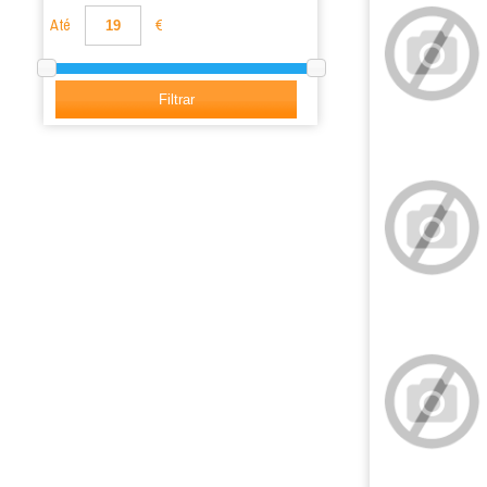
Até
€