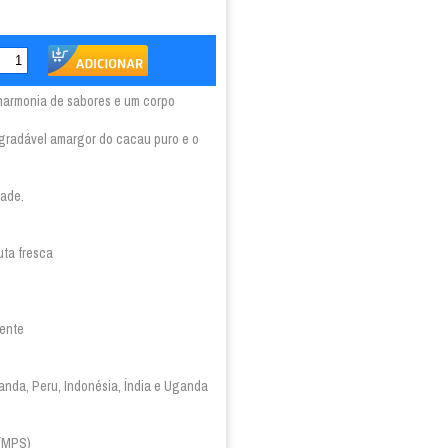
harmonia de sabores e um corpo
 agradável amargor do cacau puro e o
dade.
uta fresca
tente
uanda, Peru, Indonésia, Índia e Uganda
 (MPS)