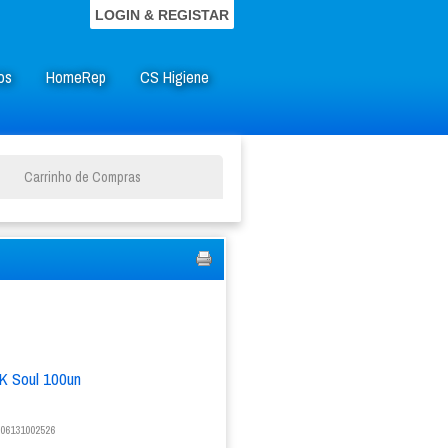
LOGIN & REGISTAR
os
HomeRep
CS Higiene
Carrinho de Compras
K Soul 100un
06131002526