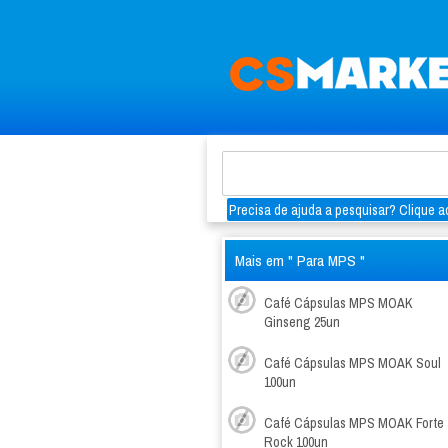
Precisa de ajuda a pesquisar? Clique aq
Mais em " Para MPS "
Café Cápsulas MPS MOAK
Ginseng 25un
Café Cápsulas MPS MOAK Soul
100un
Café Cápsulas MPS MOAK Forte
Rock 100un