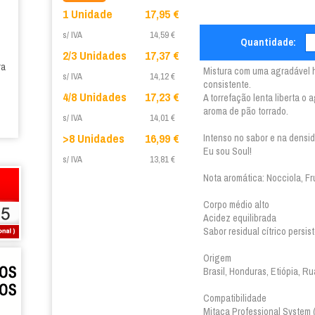
1 Unidade
17,95 €
s/ IVA
14,59 €
Quantidade:
2/3 Unidades
17,37 €
ra
Mistura com uma agradável 
s/ IVA
14,12 €
consistente.
4/8 Unidades
17,23 €
A torrefação lenta liberta o
aroma de pão torrado.
s/ IVA
14,01 €
>8 Unidades
16,99 €
Intenso no sabor e na densi
Eu sou Soul!
s/ IVA
13,81 €
Nota aromática: Nocciola, Fr
Corpo médio alto
Acidez equilibrada
Sabor residual cítrico persis
Origem
Brasil, Honduras, Etiópia, R
Compatibilidade
Mitaca Professional System