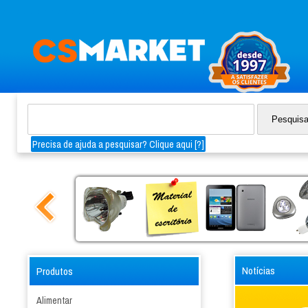
Precisa de ajuda a pesquisar? Clique aqui [
?
]
Notícias
Produtos
Alimentar